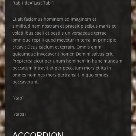
[tab title=”Last Tab”]
Et ait faciamus hominem ad imaginem et
similitudinem nostram et praesit piscibus maris et
volatilibus caeli et bestiis universaeque terrae
omnique reptili quod movetur in terra. In principio
creavit Deus caelum et terram. Omnis enim
quicumque invocaverit nomen Domini salvus erit.
Propterea sicut per unum hominem in hunc mundum
peccatum intravit et per peccatum mors et ita in
omnes homines mors pertransiit in quo omnes
peccaverunt.
[/tab]
[/tabs]
ACCORDION