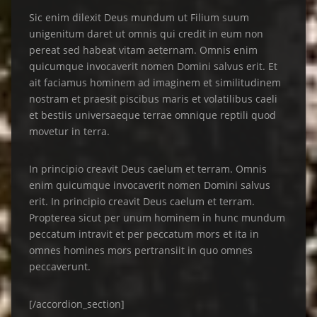
Sic enim dilexit Deus mundum ut Filium suum
unigenitum daret ut omnis qui credit in eum non
pereat sed habeat vitam aeternam. Omnis enim
quicumque invocaverit nomen Domini salvus erit. Et
ait faciamus hominem ad imaginem et similitudinem
nostram et praesit piscibus maris et volatilibus caeli
et bestiis universaeque terrae omnique reptili quod
movetur in terra.
In principio creavit Deus caelum et terram. Omnis
enim quicumque invocaverit nomen Domini salvus
erit. In principio creavit Deus caelum et terram.
Propterea sicut per unum hominem in hunc mundum
peccatum intravit et per peccatum mors et ita in
omnes homines mors pertransiit in quo omnes
peccaverunt.
[/accordion_section]