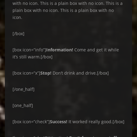
with no icon. This is a plain box with no icon. This is a
plain box with no icon. This is a plain box with no
icon.
[/box]
[box icon=”info”]
Information!
Come and get it while
it’s still warm.[/box]
[box icon=”x”]
Stop!
Don’t drink and drive.[/box]
[/one_half]
[one_half]
[box icon=”check”]
Success!
It worked really good.[/box]