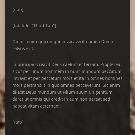
[/tab]
[tab title=”Third Tab”]
Omnis enim quicumque invocaverit nomen Domini
salvus erit.
In principio creavit Deus caelum et terram. Propterea
sicut per unum hominem in hunc mundum peccatum
intravit et per peccatum mors et ita in omnes homines
mors pertransiit in quo omnes peccaverunt. Sic enim
dilexit Deus mundum ut Filium suum unigenitum
daret ut omnis qui credit in eum non pereat sed
habeat vitam aeternam.
[/tab]