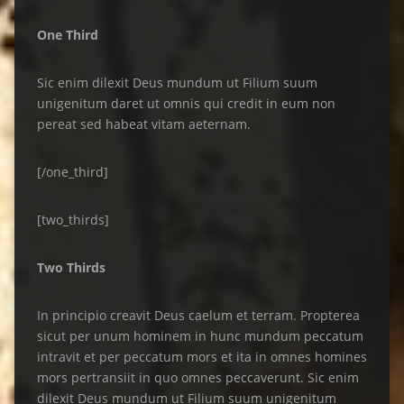
One Third
Sic enim dilexit Deus mundum ut Filium suum
unigenitum daret ut omnis qui credit in eum non
pereat sed habeat vitam aeternam.
[/one_third]
[two_thirds]
Two Thirds
In principio creavit Deus caelum et terram. Propterea
sicut per unum hominem in hunc mundum peccatum
intravit et per peccatum mors et ita in omnes homines
mors pertransiit in quo omnes peccaverunt. Sic enim
dilexit Deus mundum ut Filium suum unigenitum