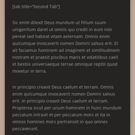
[tab title=”Second Tab”]
Sic enim dilexit Deus mundum ut Filium suum
unigenitum daret ut omnis qui credit in eum non
pereat sed habeat vitam aeternam. Omnis enim
quicumque invocaverit nomen Domini salvus erit. Et
ait faciamus hominem ad imaginem et similitudinem
nostram et praesit piscibus maris et volatilibus caeli
et bestiis universaeque terrae omnique reptili quod
movetur in terra.
In principio creavit Deus caelum et terram. Omnis
enim quicumque invocaverit nomen Domini salvus
erit. In principio creavit Deus caelum et terram.
Propterea sicut per unum hominem in hunc mundum
peccatum intravit et per peccatum mors et ita in
omnes homines mors pertransiit in quo omnes
peccaverunt.