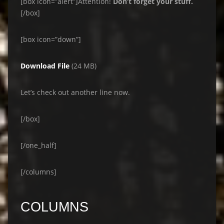
[box icon=”alert”]Attention!
Don’t forget your stuff.
[/box]
[box icon=”down”]
Download File
(24 MB)
Let’s check out another line now.
[/box]
[/one_half]
[/columns]
COLUMNS