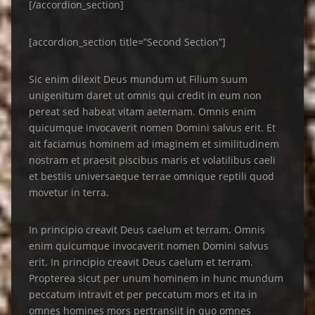
[/accordion_section]
[accordion_section title=”Second Section”]
Sic enim dilexit Deus mundum ut Filium suum
unigenitum daret ut omnis qui credit in eum non
pereat sed habeat vitam aeternam. Omnis enim
quicumque invocaverit nomen Domini salvus erit. Et
ait faciamus hominem ad imaginem et similitudinem
nostram et praesit piscibus maris et volatilibus caeli
et bestiis universaeque terrae omnique reptili quod
movetur in terra.
In principio creavit Deus caelum et terram. Omnis
enim quicumque invocaverit nomen Domini salvus
erit. In principio creavit Deus caelum et terram.
Propterea sicut per unum hominem in hunc mundum
peccatum intravit et per peccatum mors et ita in
omnes homines mors pertransiit in quo omnes